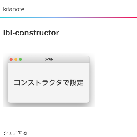
kitanote
lbl-constructor
シェアする