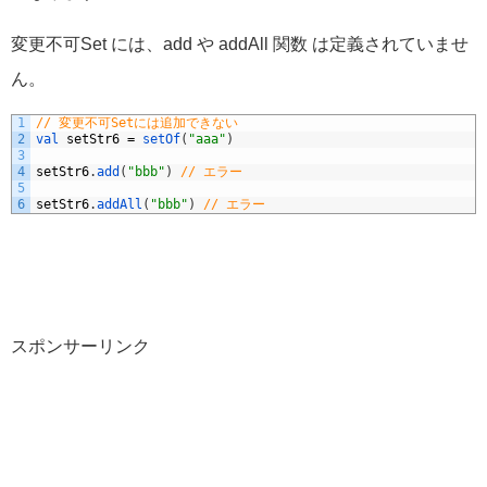
変更不可Set には、add や addAll 関数 は定義されていませ
ん。
1
// 変更不可Setには追加できない
2
val 
setStr6
=
setOf
(
"aaa"
)
3
4
setStr6
.
add
(
"bbb"
)
// エラー
5
6
setStr6
.
addAll
(
"bbb"
)
// エラー
スポンサーリンク