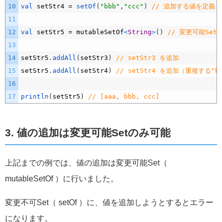
10
val 
setStr4
=
setOf
(
"bbb"
,
"ccc"
)
// 追加する値を定義
11
12
val 
setStr5
=
mutableSetOf
<
String
>
(
)
// 変更可能Set
13
14
setStr5
.
addAll
(
setStr3
)
// setStr3 を追加
15
setStr5
.
addAll
(
setStr4
)
// setStr4 を追加（重複する"
16
17
println
(
setStr5
)
// [aaa, bbb, ccc]
3. 値の追加は変更可能Setのみ可能
上記までの例では、値の追加は変更可能Set（
mutableSetOf ）に行いました。
変更不可Set（ setOf ）に、値を追加しようとするとエラー
になります。