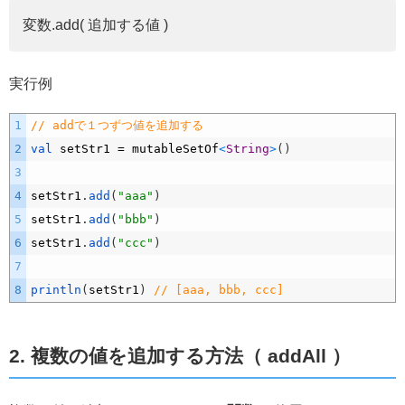
変数.add( 追加する値 )
実行例
1
// addで１つずつ値を追加する
2
val 
setStr1
=
mutableSetOf
<
String
>
(
)
3
4
setStr1
.
add
(
"aaa"
)
5
setStr1
.
add
(
"bbb"
)
6
setStr1
.
add
(
"ccc"
)
7
8
println
(
setStr1
)
// [aaa, bbb, ccc]
2. 複数の値を追加する方法（ addAll ）