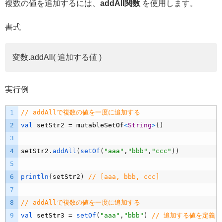
複数の値を追加するには、
addAll
関数
を使用します。
書式
変数.addAll( 追加する値 )
実行例
1
// addAllで複数の値を一度に追加する
2
val 
setStr2
=
mutableSetOf
<
String
>
(
)
3
4
setStr2
.
addAll
(
setOf
(
"aaa"
,
"bbb"
,
"ccc"
)
)
5
6
println
(
setStr2
)
// [aaa, bbb, ccc]
7
8
// addAllで複数の値を一度に追加する
9
val 
setStr3
=
setOf
(
"aaa"
,
"bbb"
)
// 追加する値を定義