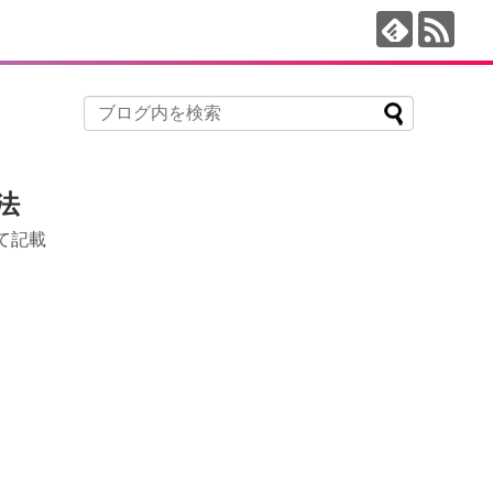
法
いて記載