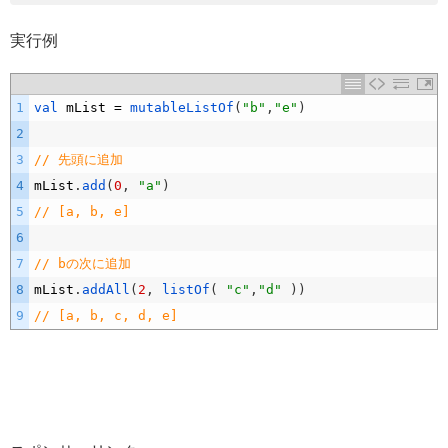
実行例
1
val 
mList
=
mutableListOf
(
"b"
,
"e"
)
2
3
// 先頭に追加
4
mList
.
add
(
0
,
"a"
)
5
// [a, b, e]
6
7
// bの次に追加
8
mList
.
addAll
(
2
,
listOf
(
"c"
,
"d"
)
)
9
// [a, b, c, d, e]