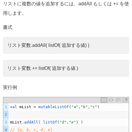
リストに複数の値を追加するには、addAll もしくは += を使
用します。
書式
リスト変数.addAll( listOf( 追加する値) )
リスト変数 += listOf( 追加する値 )
実行例
1
val 
mList
=
mutableListOf
(
"a"
,
"b"
,
"c"
)
2
3
mList
.
addAll
(
listOf
(
"d"
,
"e"
)
)
4
// [a, b, c, d, e]