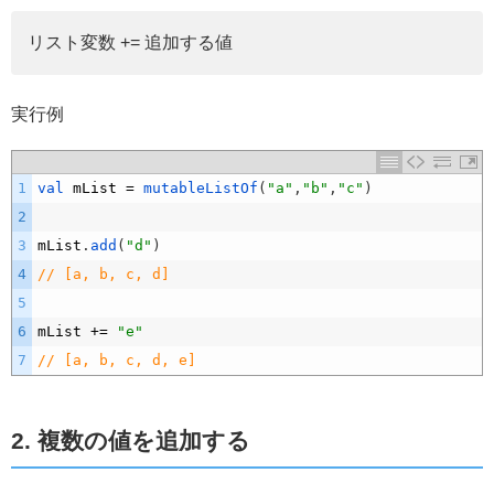
リスト変数 += 追加する値
実行例
1
val 
mList
=
mutableListOf
(
"a"
,
"b"
,
"c"
)
2
3
mList
.
add
(
"d"
)
4
// [a, b, c, d]
5
6
mList
+=
"e"
7
// [a, b, c, d, e]
2. 複数の値を追加する