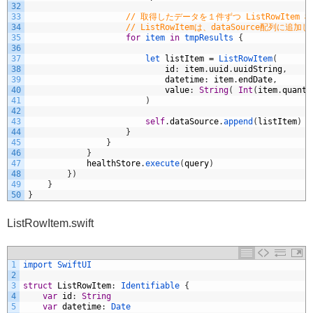
32
33
// 取得したデータを１件ずつ ListRowItem
34
// ListRowItemは、dataSource配列
35
for
item
in
tmpResults
{
36
37
let 
listItem
=
ListRowItem
(
38
id
:
item
.
uuid
.
uuidString
,
39
datetime
:
item
.
endDate
,
40
value
:
String
(
Int
(
item
.
quanti
41
)
42
43
self
.
dataSource
.
append
(
listItem
)
44
}
45
}
46
}
47
healthStore
.
execute
(
query
)
48
}
)
49
}
50
}
ListRowItem.swift
1
import 
SwiftUI
2
3
struct
ListRowItem
:
Identifiable
{
4
var
id
:
String
5
var
datetime
:
Date