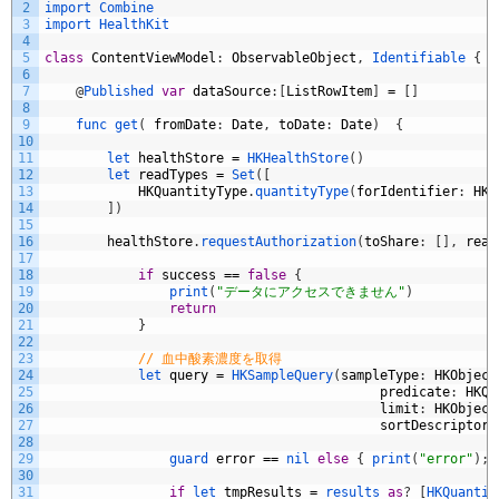
2
import 
Combine
3
import 
HealthKit
4
5
class
ContentViewModel
:
ObservableObject
,
Identifiable
{
6
7
@
Published 
var
dataSource
:
[
ListRowItem
]
=
[
]
8
9
func 
get
(
fromDate
:
Date
,
toDate
:
Date
)
{
10
11
let 
healthStore
=
HKHealthStore
(
)
12
let 
readTypes
=
Set
(
[
13
HKQuantityType
.
quantityType
(
forIdentifier
:
HKQ
14
]
)
15
16
healthStore
.
requestAuthorization
(
toShare
:
[
]
,
read
17
18
if
success
==
false
{
19
print
(
"データにアクセスできません"
)
20
return
21
}
22
23
// 血中酸素濃度を取得
24
let 
query
=
HKSampleQuery
(
sampleType
:
HKObject
25
predicate
:
HKQu
26
limit
:
HKObject
27
sortDescriptors
28
29
guard 
error
==
nil
else
{
print
(
"error"
)
;
30
31
if
let 
tmpResults
=
results
as
?
[
HKQuantit