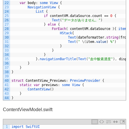
22
var
body
:
some
View
{
23
NavigationView
{
24
List
{
25
if
contentVM
.
dataSource
.
count
==
0
{
26
Text
(
"データがありません。"
)
27
}
else
{
28
ForEach
(
contentVM
.
dataSource
)
{
item
29
HStack
{
30
Text
(
dateformatter
.
string
(
from
31
Text
(
" 
\
(
item
.
value
)
 %"
)
32
}
33
}
34
}
35
}
.
navigationBarTitle
(
Text
(
"血中酸素濃度"
)
,
displ
36
}
37
}
38
}
39
40
struct
ContentView_Previews
:
PreviewProvider
{
41
static
var
previews
:
some
View
{
42
ContentView
(
)
43
}
44
}
ContentViewModel.swift
1
import 
SwiftUI