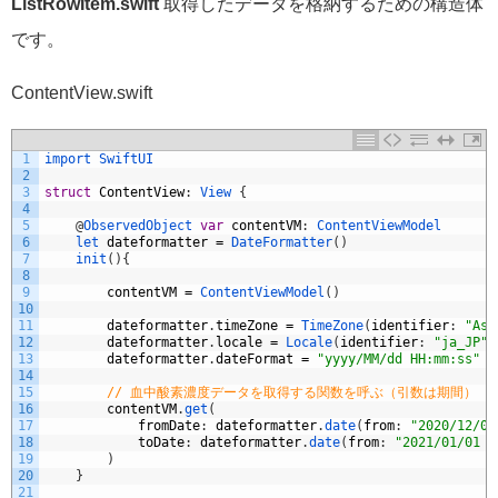
ListRowItem.swift
取得したデータを格納するための構造体
です。
ContentView.swift
1
import 
SwiftUI
2
3
struct
ContentView
:
View
{
4
5
@
ObservedObject 
var
contentVM
:
ContentViewModel
6
let 
dateformatter
=
DateFormatter
(
)
7
init
(
)
{
8
9
contentVM
=
ContentViewModel
(
)
10
11
dateformatter
.
timeZone
=
TimeZone
(
identifier
:
"Asi
12
dateformatter
.
locale
=
Locale
(
identifier
:
"ja_JP"
)
13
dateformatter
.
dateFormat
=
"yyyy/MM/dd HH:mm:ss"
14
15
// 血中酸素濃度データを取得する関数を呼ぶ（引数は期間）
16
contentVM
.
get
(
17
fromDate
:
dateformatter
.
date
(
from
:
"2020/12/01
18
toDate
:
dateformatter
.
date
(
from
:
"2021/01/01 2
19
)
20
}
21