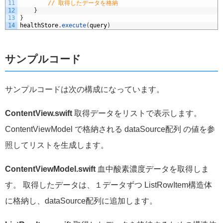
11
// 取得したデータを格納
12
}
13
}
14
healthStore
.
execute
(
query
)
サンプルコード
サンプルコードは次の構成になっています。
ContentView.swift
取得データをリストで表示します。
ContentViewModel で格納される dataSource配列 の値を参
照してリストを生成します。
ContentViewModel.swift
血中酸素濃度データを取得しま
す。
取得したデータは、１データずつ ListRowItem構造体
に格納し、dataSource配列に追加します。