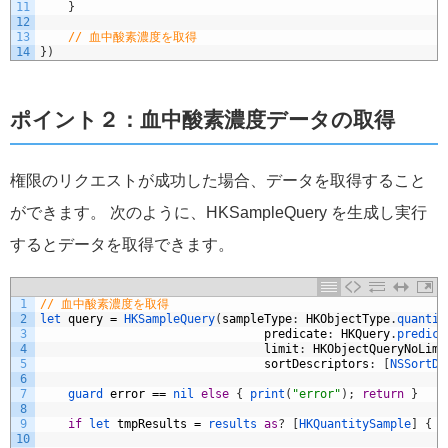
11
}
12
13
// 血中酸素濃度を取得
14
}
)
ポイント２：血中酸素濃度データの取得
権限のリクエストが成功した場合、データを取得すること
ができます。
次のように、HKSampleQuery を生成し実行
するとデータを取得できます。
1
// 血中酸素濃度を取得
2
let 
query
=
HKSampleQuery
(
sampleType
:
HKObjectType
.
quantit
3
predicate
:
HKQuery
.
predica
4
limit
:
HKObjectQueryNoLimi
5
sortDescriptors
:
[
NSSortDe
6
7
guard 
error
==
nil
else
{
print
(
"error"
)
;
return
}
8
9
if
let 
tmpResults
=
results
as
?
[
HKQuantitySample
]
{
10