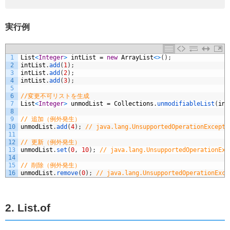
実行例
1
List
<
Integer
>
intList
=
new
ArrayList
<
>
(
)
;
2
intList
.
add
(
1
)
;
3
intList
.
add
(
2
)
;
4
intList
.
add
(
3
)
;
5
6
//変更不可リストを生成
7
List
<
Integer
>
unmodList
=
Collections
.
unmodifiableList
(
int
8
9
// 追加（例外発生）
10
unmodList
.
add
(
4
)
;
// java.lang.UnsupportedOperationExcepti
11
12
// 更新（例外発生）
13
unmodList
.
set
(
0
,
10
)
;
// java.lang.UnsupportedOperationExc
14
15
// 削除（例外発生）
16
unmodList
.
remove
(
0
)
;
// java.lang.UnsupportedOperationExce
2. List.of