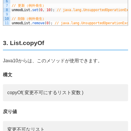
6
7
// 更新（例外発生）
8
unmodList
.
set
(
0
,
10
)
;
// java.lang.UnsupportedOperationExc
9
10
// 削除（例外発生）
11
unmodList
.
remove
(
0
)
;
// java.lang.UnsupportedOperationExce
3. List.copyOf
Java10からは、このメソッドが使用できます。
構文
copyOf( 変更不可にするリスト変数 )
戻り値
変更不可なリスト