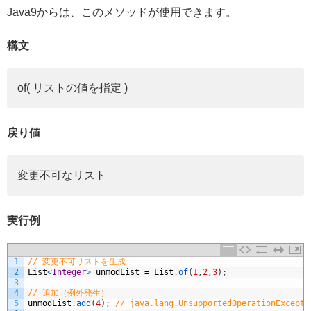
Java9からは、このメソッドが使用できます。
構文
of( リストの値を指定 )
戻り値
変更不可なリスト
実行例
1
// 変更不可リストを生成
2
List
<
Integer
>
unmodList
=
List
.
of
(
1
,
2
,
3
)
;
3
4
// 追加（例外発生）
5
unmodList
.
add
(
4
)
;
// java.lang.UnsupportedOperationExcepti