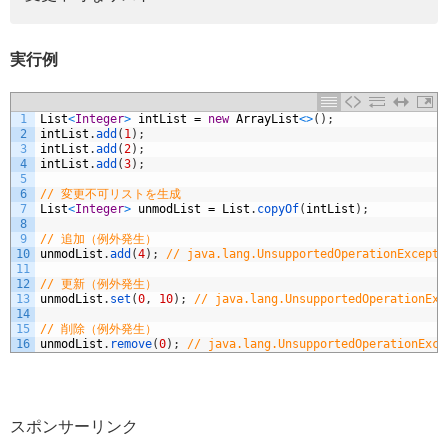
実行例
1
List
<
Integer
>
intList
=
new
ArrayList
<
>
(
)
;
2
intList
.
add
(
1
)
;
3
intList
.
add
(
2
)
;
4
intList
.
add
(
3
)
;
5
6
// 変更不可リストを生成
7
List
<
Integer
>
unmodList
=
List
.
copyOf
(
intList
)
;
8
9
// 追加（例外発生）
10
unmodList
.
add
(
4
)
;
// java.lang.UnsupportedOperationExcepti
11
12
// 更新（例外発生）
13
unmodList
.
set
(
0
,
10
)
;
// java.lang.UnsupportedOperationExc
14
15
// 削除（例外発生）
16
unmodList
.
remove
(
0
)
;
// java.lang.UnsupportedOperationExce
スポンサーリンク