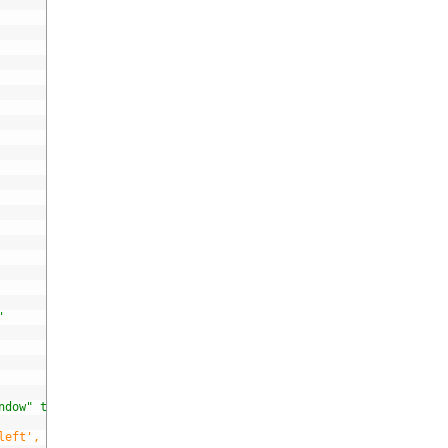
'
ndow" target="_blank">GitHub</a></p>'
,
left', 'topLeft'