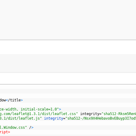
dow
<
/
title
>
ce-width, initial-scale=1.0"
>
g.com/leaflet@1.3.1/dist/leaflet.css"
integrity
=
"sha512-Rksm5Ren
3.1/dist/leaflet.js"
integrity
=
"sha512-/Nsx9X4HebavoBvEBuyp3I7od
l.Window.css"
/
>
ript>