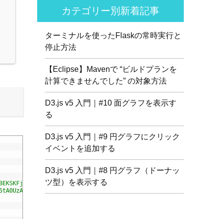
カテゴリー別新着記事
ターミナルを使ったFlaskの常時実行と
停止方法
【Eclipse】Mavenで “ビルドプランを
計算できませんでした” の対象方法
D3.js v5 入門｜#10 面グラフを表示す
る
D3.js v5 入門｜#9 円グラフにクリック
イベントを追加する
D3.js v5 入門｜#8 円グラフ（ドーナッ
ツ型）を表示する
BEKSKFjgI3a41vrjkw4EVPlJ3+OiI65vTjIdo9brlAacEuKOiQ5OFh7cOI1bkDwL
5tA0UzAxs+j83KgC8PU0kgB4XiK4Lfe4y4cgBtaRJQEIFCW+oC506aPT2L1zw=="