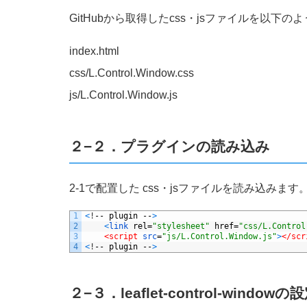
GitHubから取得したcss・jsファイルを以下
index.html
css/L.Control.Window.css
js/L.Control.Window.js
２−２．プラグインの読み込み
2-1で配置した css・jsファイルを読み込みます
1
<
!
--
plugin
--
>
2
<
link 
rel
=
"stylesheet"
href
=
"css/L.Control
3
<script 
src
=
"js/L.Control.Window.js"
>
</scr
4
<
!
--
plugin
--
>
２−３．leaflet-control-windowの