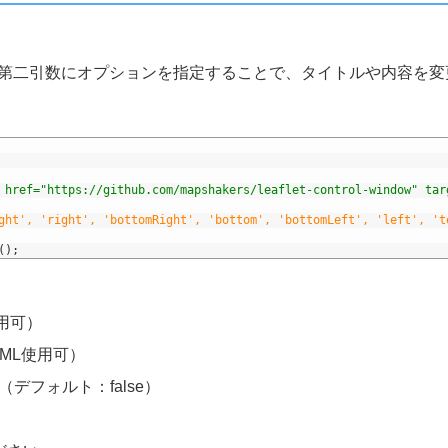
する際に、第二引数にオプションを指定することで、タイトルや内容を
 href="https://github.com/mapshakers/leaflet-control-window" tar
ght', 'right', 'bottomRight', 'bottom', 'bottomLeft', 'left', 't
(
)
;
使用可）
TML使用可）
e （デフォルト：false）