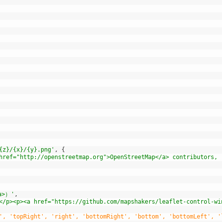
{z}/{x}/{y}.png'
,
{
href="http://openstreetmap.org">OpenStreetMap</a> contributors, 
a>）'
,
</p><p><a href="https://github.com/mapshakers/leaflet-control-wi
', 'topRight', 'right', 'bottomRight', 'bottom', 'bottomLeft', '