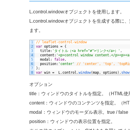
L.control.windowオブジェクトを使用します。
L.control.windowオブジェクトを生成
ます。
1
// leaflet-control-window
2
var
options
=
{
3
title
:
'タイトル（<a href="#">リンク</a>）'
,
4
content
:
'<p>control window content.</p><p><a
5
modal
:
false
,
6
position
:
'center'
// 'center', 'top', 'topRi
7
}
;
8
var
win
=
L
.
control
.
window
(
map
,
options
)
.
show
オプション
title：ウィンドウのタイトルを指定。（HTML
content：ウィンドウのコンテンツを指定。（H
modal：ウィンドウのモーダル表示。true / fals
position：ウィンドウの表示位置を指定。