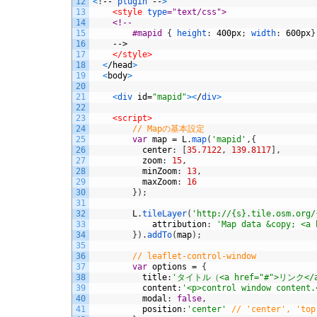
12
<
!
--
plugin
--
>
13
<style 
type
="text/css">
14
    <!--
15
        #mapid 
{
height
:
400px
;
width
:
600px
}
16
-->
17
</style>
18
<
/
head
>
19
<
body
>
20
21
<
div 
id
=
"mapid"
>
<
/
div
>
22
23
<script>
24
// Mapの基本設定
25
var
map
=
L
.
map
(
'mapid'
,
{
26
center
:
[
35.7122
,
139.8117
]
,
27
zoom
:
15
,
28
minZoom
:
13
,
29
maxZoom
:
16
30
}
)
;
31
32
L
.
tileLayer
(
'http://{s}.tile.osm.org/
33
attribution
:
'Map data &copy; <a 
34
}
)
.
addTo
(
map
)
;
35
36
// leaflet-control-window
37
var
options
=
{
38
title
:
'タイトル（<a href="#">リンク</
39
content
:
'<p>control window content.
40
modal
:
false
,
41
position
:
'center'
// 'center', 'top