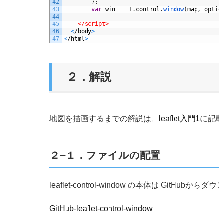
42
}
;
43
var
win
=
L
.
control
.
window
(
map
,
opti
44
45
</script>
46
<
/
body
>
47
<
/
html
>
２．解説
地図を描画するまでの解説は、
leaflet入門1
に記
２−１．ファイルの配置
leaflet-control-window の本体は GitHu
GitHub-leaflet-control-window