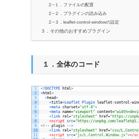
２−１．ファイルの配置
２−２．プラグインの読み込み
２−３．leaflet-control-windowの設定
３．その他のおすすめプラグイン
１．全体のコード
1
<
!
DOCTYPE 
html
>
2
<
html
>
3
<
head
>
4
<
title
>
Leaflet 
Plugin 
leaflet
-
control
-
win
5
<
meta 
charset
=
"utf-8"
>
6
<
meta 
name
=
"viewport"
content
=
"width=devi
7
<
link 
rel
=
"stylesheet"
href
=
"https://unpk
8
<script 
src
=
"https://unpkg.com/leaflet@1.
9
<
!
--
plugin
--
>
10
<
link 
rel
=
"stylesheet"
href
=
"css/L.Contro
11
<script 
src
=
"js/L.Control.Window.js"
>
</sc