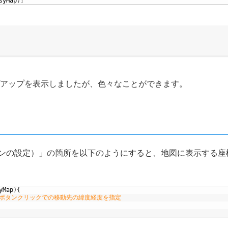
syMap
)
;
プアップを表示しましたが、色々なことができます。
ションの設定）」の箇所を以下のようにすると、地図に表示する座
yMap
)
{
 ボタンクリックでの移動先の緯度経度を指定