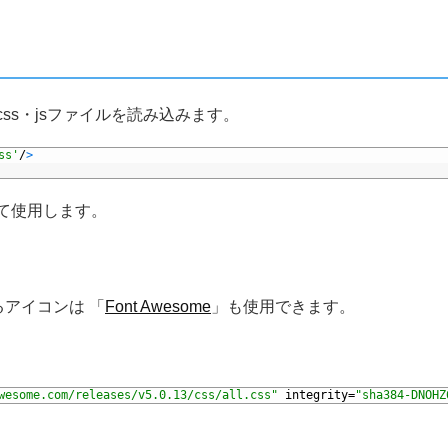
め、css・jsファイルを読み込みます。
ss'
/
>
ドして使用します。
アイコンは 「
Font Awesome
」も使用できます。
wesome.com/releases/v5.0.13/css/all.css"
integrity
=
"sha384-DNOHZ