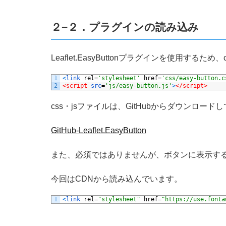
２−２．プラグインの読み込み
Leaflet.EasyButtonプラグインを使用するた
1
<
link 
rel
=
'stylesheet'
href
=
'css/easy-button.c
2
<script 
src
=
'js/easy-button.js'
>
</script>
css・jsファイルは、GitHubからダウンロー
GitHub-Leaflet.EasyButton
また、必須ではありませんが、ボタンに表示する
今回はCDNから読み込んでいます。
1
<
link 
rel
=
"stylesheet"
href
=
"https://use.fonta