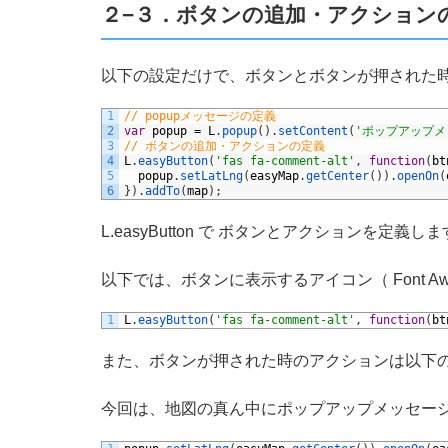
２−３．ボタンの追加・アクション
以下の設定だけで、ボタンとボタンが押された
1
// popupメッセージの定義
2
var
popup
=
L
.
popup
(
)
.
setContent
(
'ポップアップメ
3
// ボタンの追加・アクションの定義
4
L
.
easyButton
(
'fas fa-comment-alt'
,
function
(
bt
5
popup
.
setLatLng
(
easyMap
.
getCenter
(
)
)
.
openOn
(
6
}
)
.
addTo
(
map
)
;
L.easyButton で ボタンとアクションを定義し
以下では、ボタンに表示するアイコン（ Font Awesom
1
L
.
easyButton
(
'fas fa-comment-alt'
,
function
(
bt
また、ボタンが押された時のアクションは以下
今回は、地図の真ん中にポップアップメッセー