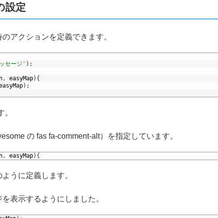
の設定
時のアクションを定義できます。
ッセージ'
)
;
n
,
easyMap
)
{
easyMap
)
;
ます。
e の fas fa-comment-alt）を指定しています。
n
,
easyMap
)
{
のように定義します。
ジを表示するようにしました。