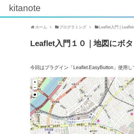
kitanote
ホーム
プログラミング
Leaflet入門 | Le
Leaflet入門１０｜地図に
今回はプラグイン「Leaflet.EasyButton