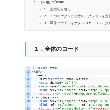
３．その他のDemo
３−１．座標切り替え
３−２．１つのボタンに複数のアクションを定
３−３．画像ファイルをボタンのアイコンに指
１．全体のコード
1
<
!
DOCTYPE 
html
>
2
<
html
>
3
<
head
>
4
<
title
>
Leaflet 
Demo10
<
/
title
>
5
<
meta 
charset
=
"utf-8"
>
6
<
meta 
name
=
"viewport"
content
=
"width=devi
7
<
link 
rel
=
"stylesheet"
href
=
"https://unpk
8
<script 
src
=
"https://unpkg.com/leaflet@1.
9
<
!
--
plugin
--
>
10
<
link 
rel
=
"stylesheet"
href
=
"https://use.
11
<
link 
rel
=
'stylesheet'
href
=
'css/easy-but
12
<script 
src
=
'js/easy-button.js'
>
</script>