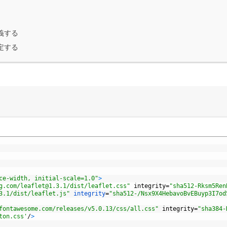
義する
定する
ce-width, initial-scale=1.0"
>
g.com/leaflet@1.3.1/dist/leaflet.css"
integrity
=
"sha512-Rksm5Ren
3.1/dist/leaflet.js"
integrity
=
"sha512-/Nsx9X4HebavoBvEBuyp3I7od
fontawesome.com/releases/v5.0.13/css/all.css"
integrity
=
"sha384-
ton.css'
/
>