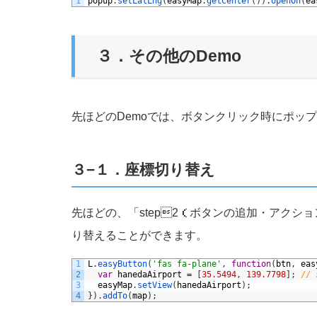
1
popup
.
setLatLng
(
easyMap
.
getCenter
(
)
)
.
openOn
(
ea
３．その他のDemo
先ほどのDemoでは、ボタンクリック時にポッ
３−１．座標切り替え
先ほどの、「step2（ボタンの追加・アク
り替えることができます。
1
L
.
easyButton
(
'fas fa-plane'
,
function
(
btn
,
eas
2
var
hanedaAirport
=
[
35.5494
,
139.7798
]
;
//
3
easyMap
.
setView
(
hanedaAirport
)
;
4
}
)
.
addTo
(
map
)
;