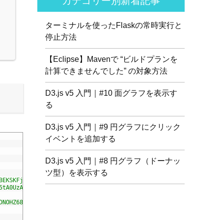
カテゴリー別新着記事
ターミナルを使ったFlaskの常時実行と
停止方法
【Eclipse】Mavenで “ビルドプランを
計算できませんでした” の対象方法
D3.js v5 入門｜#10 面グラフを表示す
る
D3.js v5 入門｜#9 円グラフにクリック
イベントを追加する
D3.js v5 入門｜#8 円グラフ（ドーナッ
ツ型）を表示する
BEKSKFjgI3a41vrjkw4EVPlJ3+OiI65vTjIdo9brlAacEuKOiQ5OFh7cOI1bkDwL
5tA0UzAxs+j83KgC8PU0kgB4XiK4Lfe4y4cgBtaRJQEIFCW+oC506aPT2L1zw=="
DNOHZ68U8hZfKXOrtjWvjxusGo9WQnrNx2sqG0tfsghAvtVlRW3tvkXWZh58N9jp