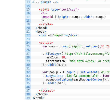
13
<
!
--
plugin
--
>
14
15
<style 
type
="text/css">
16
     <!--
17
      #mapid 
{
height
:
400px
;
width
:
600px
}
18
-->
19
</style>
20
<
/
head
>
21
<
body
>
22
<
div 
id
=
"mapid"
>
<
/
div
>
23
24
<script>
25
var
map
=
L
.
map
(
'mapid'
)
.
setView
(
[
35.71
26
27
L
.
tileLayer
(
'http://{s}.tile.osm.org/{z
28
maxZoom
:
18
,
29
attribution
:
'Map data &copy; <a href
30
}
)
.
addTo
(
map
)
;
31
32
var
popup
=
L
.
popup
(
)
.
setContent
(
'ポッ
33
L
.
easyButton
(
'fas fa-comment-alt'
,
func
34
popup
.
setLatLng
(
easyMap
.
getCenter
(
)
)
.
35
}
)
.
addTo
(
map
)
;
36
37
</script>
38
<
/
body
>
39
<
/
html
>