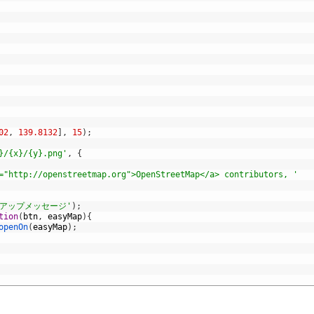
02
,
139.8132
]
,
15
)
;
}/{x}/{y}.png'
,
{
="http://openstreetmap.org">OpenStreetMap</a> contributors, '
プアップメッセージ'
)
;
tion
(
btn
,
easyMap
)
{
openOn
(
easyMap
)
;