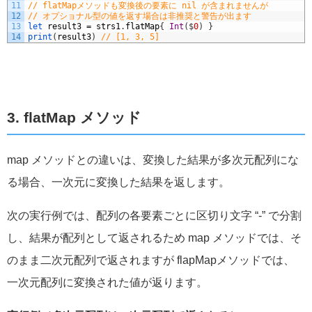
11
// flatMapメソッドも変換後の要素に nil が含まれませんが
12
// オプショナル型の値を返す場合は非推奨と警告が出ます
13
let 
result3
=
strs1
.
flatMap
{
Int
(
$
0
)
}
14
print
(
result3
)
// [1, 3, 5]
3. flatMap メソッド
map メソッドとの違いは、変換した結果が多次元配列にな
る場合、一次元に変換した結果を返します。
次の実行例では、配列の各要素ごとに区切り文字 “-” で分割
し、結果が配列として返されるため
map メソッドでは、そ
のまま二次元配列で返されますが
flapMapメソッドでは、
一次元配列に変換された値が返ります。