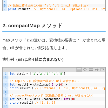
5
6
// 数値に変換出来ない値（"a"、"b"）は nil で返されます
7
print
(
result2
)
// [Optional(1), nil, Optional(3), nil, Opti
2. compactMap メソッド
map メソッドとの違いは、変換後の要素に nil が含まれる場
合、nil が含まれない配列を返します。
実行例（nil は戻り値に含まれない）
1
let 
strs1
=
[
"1"
,
"a"
,
"3"
,
"b"
,
"5"
]
2
3
// mapメソッド（変換後の要素に nil が含まれる）
4
let 
result1
=
strs1
.
map
{
Int
(
$
0
)
}
5
print
(
result1
)
// [Optional(1), nil, Optional(3), nil, Opt
6
7
// compactMapメソッド（変換後の要素に nil が含まれない）
8
let 
result2
=
strs1
.
compactMap
{
Int
(
$
0
)
}
9
print
(
result2
)
// [1, 3, 5]
10