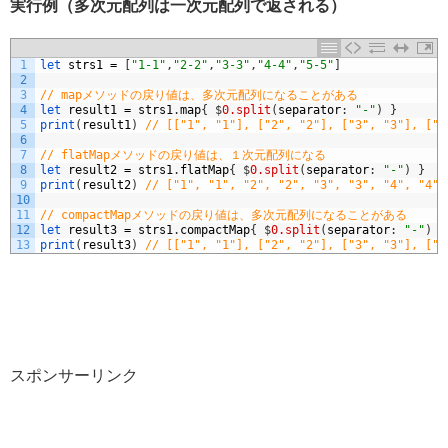
実行例（多次元配列は一次元配列で返される）
1
let 
strs1
=
[
"1-1"
,
"2-2"
,
"3-3"
,
"4-4"
,
"5-5"
]
2
3
// mapメソッドの戻り値は、多次元配列になることがある
4
let 
result1
=
strs1
.
map
{
$
0.split
(
separator
:
"-"
)
}
5
print
(
result1
)
// [["1", "1"], ["2", "2"], ["3", "3"], ["4
6
7
// flatMapメソッドの戻り値は、１次元配列になる
8
let 
result2
=
strs1
.
flatMap
{
$
0.split
(
separator
:
"-"
)
}
9
print
(
result2
)
// ["1", "1", "2", "2", "3", "3", "4", "4",
10
11
// compactMapメソッドの戻り値は、多次元配列になることがある
12
let 
result3
=
strs1
.
compactMap
{
$
0.split
(
separator
:
"-"
)
}
13
print
(
result3
)
// [["1", "1"], ["2", "2"], ["3", "3"], ["4
スポンサーリンク