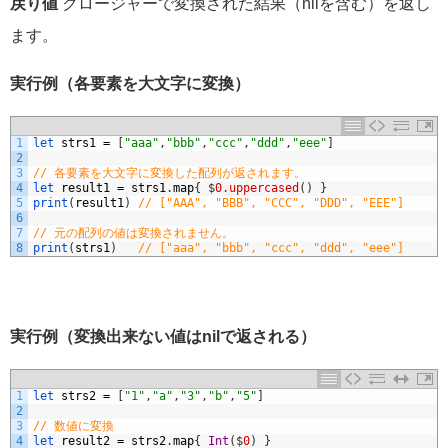
戻り値
クロージャーで変換された結果（nilを含む）を返し
ます。
実行例（各要素を大文字に変換）
1
let 
strs1
=
[
"aaa"
,
"bbb"
,
"ccc"
,
"ddd"
,
"eee"
]
2
3
// 各要素を大文字に変換した配列が返されます。
4
let 
result1
=
strs1
.
map
{
$
0.uppercased
(
)
}
5
print
(
result1
)
// ["AAA", "BBB", "CCC", "DDD", "EEE"]
6
7
// 元の配列の値は変換されません。
8
print
(
strs1
)
// ["aaa", "bbb", "ccc", "ddd", "eee"]
実行例（変換出来ない値はnilで返される）
1
let 
strs2
=
[
"1"
,
"a"
,
"3"
,
"b"
,
"5"
]
2
3
// 数値に変換
4
let 
result2
=
strs2
.
map
{
Int
(
$
0
)
}