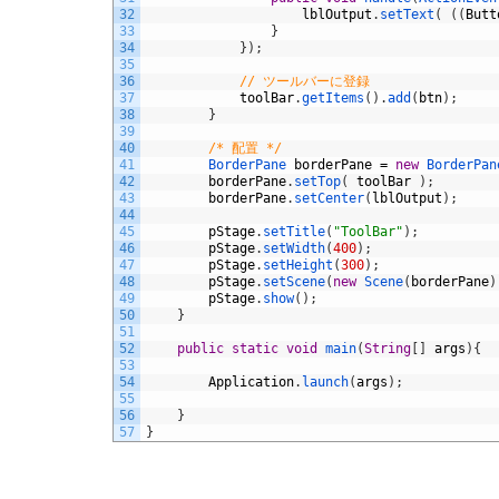
32
lblOutput
.
setText
(
(
(
Butt
33
}
34
}
)
;
35
36
// ツールバーに登録
37
toolBar
.
getItems
(
)
.
add
(
btn
)
;
38
}
39
40
/* 配置 */
41
BorderPane 
borderPane
=
new
BorderPan
42
borderPane
.
setTop
(
toolBar
)
;
43
borderPane
.
setCenter
(
lblOutput
)
;
44
45
pStage
.
setTitle
(
"ToolBar"
)
;
46
pStage
.
setWidth
(
400
)
;
47
pStage
.
setHeight
(
300
)
;
48
pStage
.
setScene
(
new
Scene
(
borderPane
)
49
pStage
.
show
(
)
;
50
}
51
52
public
static
void
main
(
String
[
]
args
)
{
53
54
Application
.
launch
(
args
)
;
55
56
}
57
}