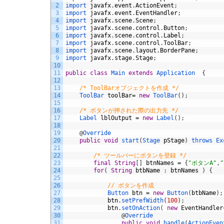
2
import 
javafx
.
event
.
ActionEvent
;
3
import 
javafx
.
event
.
EventHandler
;
4
import 
javafx
.
scene
.
Scene
;
5
import 
javafx
.
scene
.
control
.
Button
;
6
import 
javafx
.
scene
.
control
.
Label
;
7
import 
javafx
.
scene
.
control
.
ToolBar
;
8
import 
javafx
.
scene
.
layout
.
BorderPane
;
9
import 
javafx
.
stage
.
Stage
;
10
11
public
class
Main
extends
Application
{
12
13
/* ToolBarオブジェクトを作成 */
14
ToolBar 
toolBar
=
new
ToolBar
(
)
;
15
16
/* ボタンが押された際の出力先 */
17
Label 
lblOutput
=
new
Label
(
)
;
18
19
@
Override
20
public
void
start
(
Stage 
pStage
)
throws
Ex
21
22
/* ツールバーにボタンを登録 */
23
final
String
[
]
btnNames
=
{
"ボタンA"
,
24
for
(
String
btbName
:
btnNames
)
{
25
26
// ボタンを作成
27
Button 
btn
=
new
Button
(
btbName
)
;
28
btn
.
setPrefWidth
(
100
)
;
29
btn
.
setOnAction
(
new
EventHandler
30
@
Override
31
public
void
handle
(
ActionEven