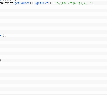
on
)
event
.
getSource
(
)
)
.
getText
(
)
+
"がクリックされました。"
)
;
e
(
)
;
)
;