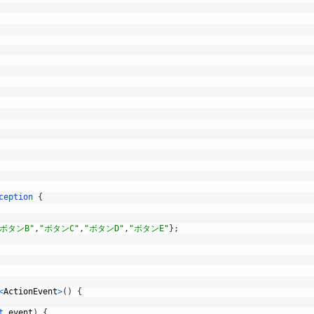
ception
{
"ボタンB"
,
"ボタンC"
,
"ボタンD"
,
"ボタンE"
}
;
<
ActionEvent
>
(
)
{
t 
event
)
{